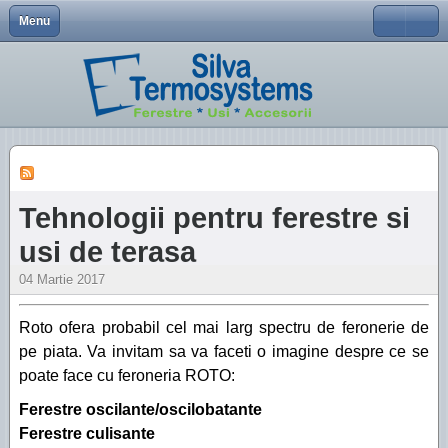
Menu
Close
Despre Noi
Termeni si conditii
ALPHALINE 90
VEKASLIDE 70
Tehnologii pentru ferestre si usi de terasa
Utilizator
Producator tamplarie PVC
Usi culisante cu ridicare
SOFTLINE 82
Tehnologii pentru usi
Parola
Ferestre
EKOSOL 70
Ţine-mă minte
SWINGLINE
Profile VEKA
ALPHALINE 90
Usi
SOFTLINE 70AD
Aţi uitat parola?
SOFTLINE 82
Aţi uitat utilizatorul?
Profile VEKA
Tehnologii pentru ferestre si
EKOSOL 70
Feronerie
SOFTLINE 70AD
usi de terasa
EFFECTLINE
ROTO
SWINGLINE
04 Martie 2017
Accesorii
Roto ofera probabil cel mai larg spectru de feronerie de
Contact
pe piata. Va invitam sa va faceti o imagine despre ce se
poate face cu feroneria ROTO:
Ferestre oscilante/oscilobatante
Ferestre culisante