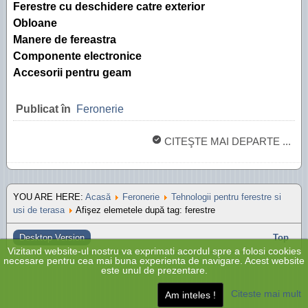
Ferestre cu deschidere catre exterior
Obloane
Manere de fereastra
Componente electronice
Accesorii pentru geam
Publicat în
Feronerie
CITEŞTE MAI DEPARTE ...
YOU ARE HERE:
Acasă
Feronerie
Tehnologii pentru ferestre si
usi de terasa
Afişez elemetele după tag: ferestre
Desktop Version
Top
Vizitand website-ul nostru va exprimati acordul spre a folosi cookies
necesare pentru cea mai buna experienta de navigare. Acest website
este unul de prezentare.
Citeste mai mult
Am inteles !